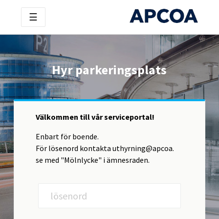
☰
Hyr parkeringsplats
Välkommen till vår serviceportal!
Enbart för boende.
För lösenord kontakta uthyrning@apcoa.
se med "Mölnlycke" i ämnesraden.
lösenord