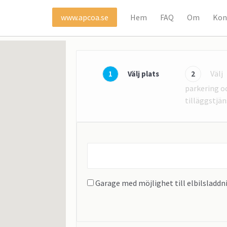
Hem
FAQ
Om
Kon
www.apcoa.se
1
2
Välj
Välj plats
parkering o
tilläggstjän
Find
parking
near...
Garage med möjlighet till elbilsladdn