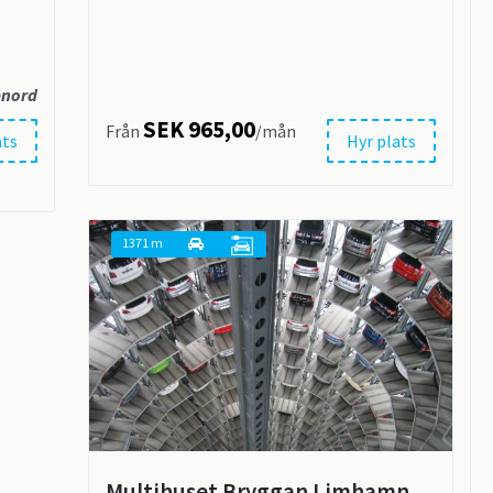
enord
SEK 965,00
Från
/mån
ats
Hyr plats
1371 m
Multihuset Bryggan Limhamn