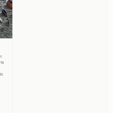
r.
ria
lt