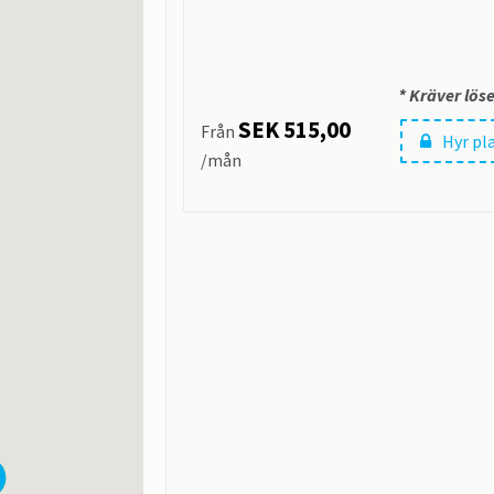
* Kräver lös
SEK 515,00
Från
Hyr pl
/mån