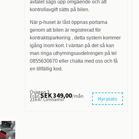
avtalet sägs upp omgående och att
kontrollavgift sätts på bilen.
När p-huset är låst öppnas portarna
genom att bilen är registrerad för
kontraktsparkering , detta system kommer
igång inom kort. I väntan på det så kan
man ringa uthyrningsavdelningen på tel
0855630670 eller chatta med oss och få
en tillfällig kod.
Övägen 3
SEK 349,00
Från
/mån
Hyr plats
21647 Limhamn