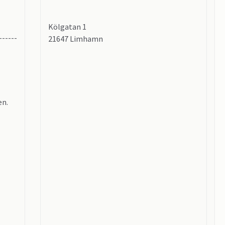
Kölgatan 1
------
21647 Limhamn
en.