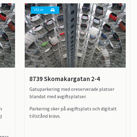
251 m
8739 Skomakargatan 2-4
Gatuparkering med oreserverade platser
blandat med avgiftsplatser.
Parkering sker på avgiftsplats och digitalt
n
tillstånd krävs.
d
gger