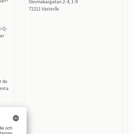
Skomakargatan 2-4, 1-9
l
72211 Västerås
i Q-
er
r du
ämta