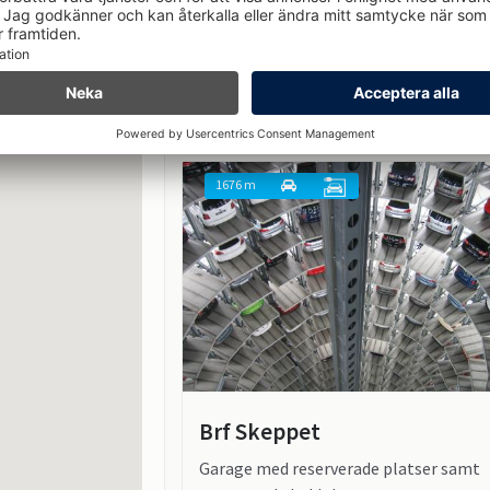
SEK 1 118,75
Från
/mån
Hyr pl
1676 m
Brf Skeppet
Garage med reserverade platser samt