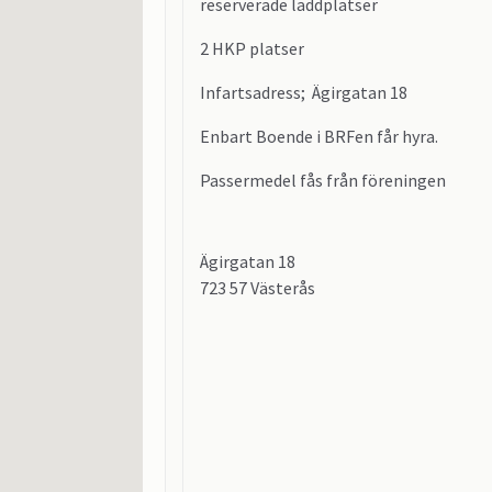
reserverade laddplatser
2 HKP platser
Infartsadress; Ägirgatan 18
Enbart Boende i BRFen får hyra.
Passermedel fås från föreningen
Ägirgatan 18
723 57 Västerås