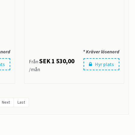
enord
* Kräver lösenord
SEK 1 530,00
Från
ats
Hyr plats
/mån
Next
Last