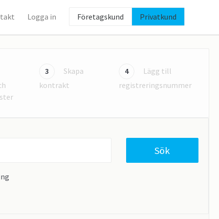
takt
Logga in
Företagskund
Privatkund
3
Skapa
4
Lägg till
ch
kontrakt
registreringsnummer
ster
Sök
ing