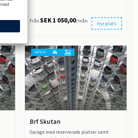
SEK 1 050,00
Från
/mån
ats
Hyr plats
1676 m
Brf Skutan
Garage med reserverade platser samt