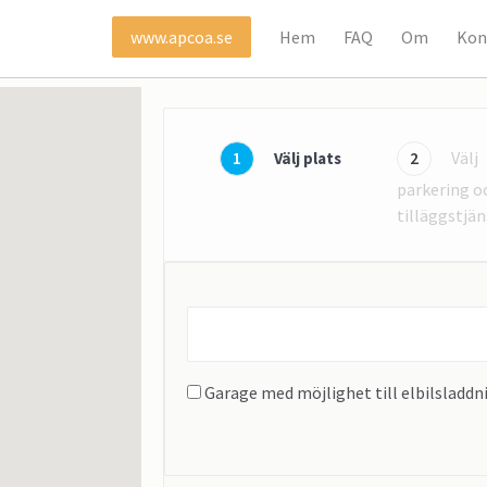
Hem
FAQ
Om
Kon
www.apcoa.se
1
2
Välj
Välj plats
parkering o
tilläggstjän
Find
parking
near...
Garage med möjlighet till elbilsladdn