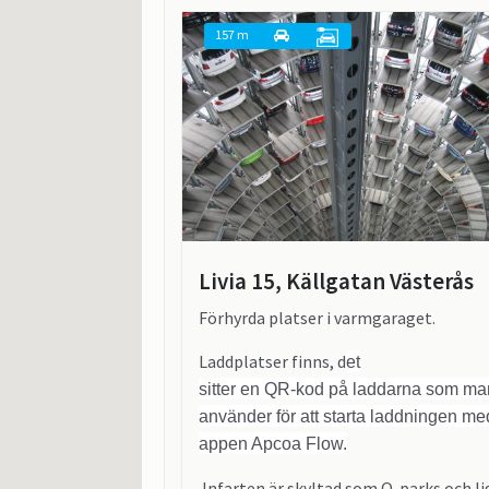
157 m
Livia 15, Källgatan Västerås
Förhyrda platser i varmgaraget.
Laddplatser finns, d
et
sitter en QR-kod på laddarna som ma
använder för att starta laddningen me
appen Apcoa Flow.
Infarten är skyltad som Q-parks och li