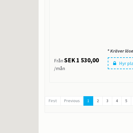
* Kräver lös
SEK 1 530,00
Från
Hyr pl
/mån
First
Previous
1
2
3
4
5