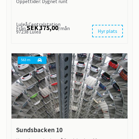
Öppettider: Dygnet runt
Luleå Centralstation
SEK 375,00
Från
/mån
Hyr plats
97238 Luleå
563 m
Sundsbacken 10