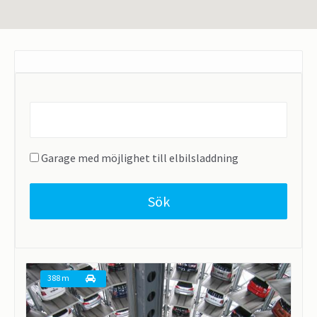
Find
parking
near...
Garage med möjlighet till elbilsladdning
Sök
388 m