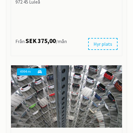
972 45 Luleå
SEK 375,00
Från
/mån
Hyr plats
4994 m