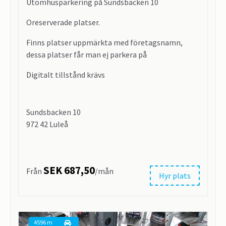
Utomhusparkering på Sundsbacken 10
Oreserverade platser.
Finns platser uppmärkta med företagsnamn,
dessa platser får man ej parkera på
Digitalt tillstånd krävs
Sundsbacken 10
972 42 Luleå
SEK 687,50
Från
/mån
Hyr plats
4596 m